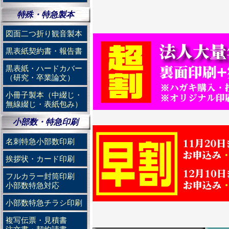
特殊・特急製本
図面二つ折り観音製本
黒表紙契約書・報告書
黒表紙・ハードカバー
（研究・卒業論文）
小冊子製本（中綴じ・
無線綴じ・表紙包み）
小部数・特急印刷
名刺特急小部数印刷
挨拶状・カード印刷
フルカラー封筒印刷
小部数特急対応
小部数特急チラシ印刷
複写伝票・見積書