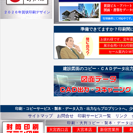
２０２６年賀状印刷デザイン
準備できてますか？印刷間に
お疲れ様です。定年退
展示会用パネル印刷
セール案内ＤＭ
建設図面のコピー・ＣＡＤデータ出
印刷・コピーサービス・製本・データ入力・出力ならプロプリントへ。少
サイトマップ
お問合せ
印刷サービス一覧
リンク
印刷・大判コピー・製本・データ
大宮西口店
大宮本店
新宿営業所