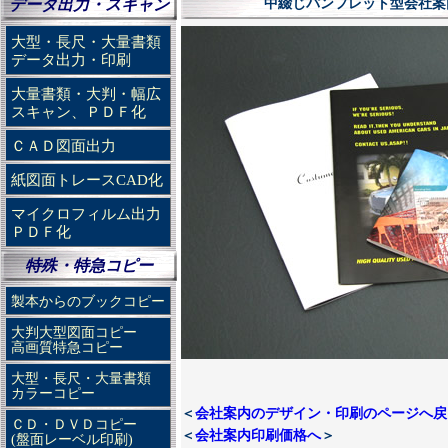
データ出力・スキャン
中綴じパンフレット型会社案
大型・長尺・大量書類
データ出力・印刷
大量書類・大判・幅広
スキャン、ＰＤＦ化
ＣＡＤ図面出力
紙図面トレースCAD化
マイクロフィルム出力
ＰＤＦ化
特殊・特急コピー
製本からのブックコピー
大判大型図面コピー
高画質特急コピー
大型・長尺・大量書類
カラーコピー
＜
会社案内のデザイン・印刷のページへ戻
ＣＤ・ＤＶＤコピー
＜
会社案内印刷価格へ
＞
(盤面レーベル印刷)