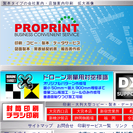
製本タイプの会社案内・店舗案内印刷 拡大画像
印刷・大判大型コピー・製本・デー
大宮西口店
大宮本店
新宿営業所
新橋汐留店
静岡御殿場
福 岡
全
サイトマップ
お問合せ
印刷サービス一覧
リンク