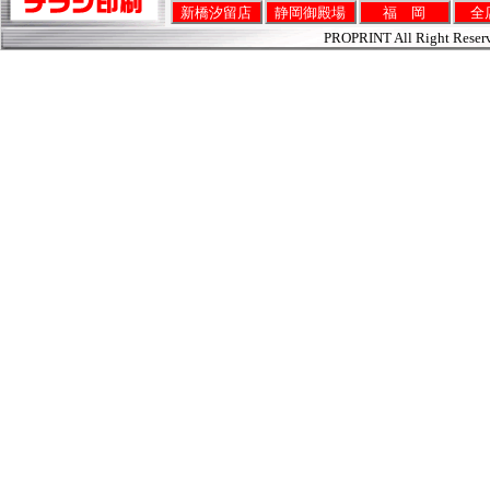
新橋汐留店
静岡御殿場
福 岡
全
PROPRINT All Right Reser