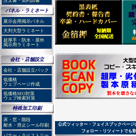
注文書・契約請書
パネル・ラミネート
展示会用掲示パネル
大判大型ラミネート
超厚手・防水・屋外
掲示用ラミネート
会社・店舗設立
会社・店舗設立パック
低価格
ウェブページ作成
低価格SEO対策
ウェブ検索対策
特殊加工印刷
床・窓・階段
公式ツィッター・フェイスブックページ
耐水・滑止シール印刷
フォロー・リツィートでも
バナー・タペストリー