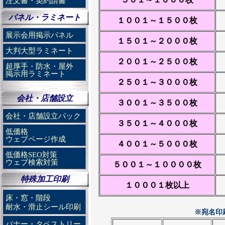
注文書・契約請書
パネル・ラミネート
１００１～１５００枚
展示会用掲示パネル
１５０１～２０００枚
大判大型ラミネート
２００１～２５００枚
超厚手・防水・屋外
掲示用ラミネート
２５０１～３０００枚
会社・店舗設立
３００１～３５００枚
会社・店舗設立パック
３５０１～４０００枚
低価格
ウェブページ作成
４００１～５０００枚
低価格SEO対策
ウェブ検索対策
５００１～１００００枚
特殊加工印刷
１０００１枚以上
床・窓・階段
耐水・滑止シール印刷
※宛名印
バナー・タペストリー