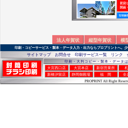
法人年賀状
縦型年賀状
横
印刷・コピーサービス・製本・データ入力・出力ならプロプリントへ。少
サイトマップ
お問合せ
印刷サービス一覧
リンク
印刷・大判コピー・製本・データ
大宮西口店
大宮本店
新宿営業所
新橋汐留店
静岡御殿場
福 岡
全
PROPRINT All Right Reser