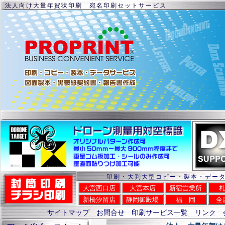
法人向け大量年賀状印刷 宛名印刷セットサービス
印刷・大判大型コピー・製本・デー
大宮西口店
大宮本店
新宿営業所
新橋汐留店
静岡御殿場
福 岡
全
サイトマップ
お問合せ
印刷サービス一覧
リンク