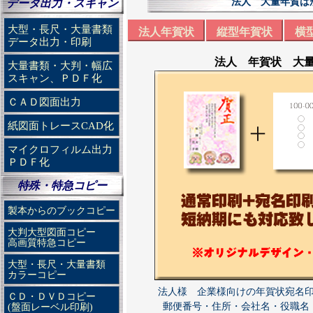
法人 大量年賀は
データ出力・スキャン
大型・長尺・大量書類
法人年賀状
縦型年賀状
横
データ出力・印刷
法人 年賀状 大量
大量書類・大判・幅広
スキャン、ＰＤＦ化
ＣＡＤ図面出力
紙図面トレースCAD化
マイクロフィルム出力
ＰＤＦ化
特殊・特急コピー
製本からのブックコピー
大判大型図面コピー
高画質特急コピー
大型・長尺・大量書類
カラーコピー
法人様 企業様向けの年賀状宛名
ＣＤ・ＤＶＤコピー
郵便番号・住所・会社名・役職名
(盤面レーベル印刷)