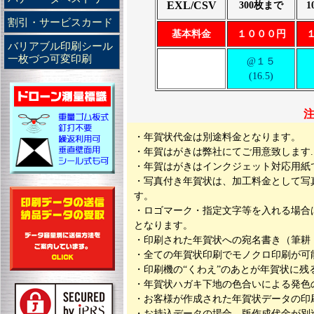
EXL/CSV
300枚まで
1
割引・サービスカード
基本料金
１０００円
バリアブル印刷シール
一枚づつ可変印刷
@１５
(16.5)
注
・年賀状代金は別途料金となります。
・年賀はがきは弊社にてご用意致します
・年賀はがきはインクジェット対応用紙
・写真付き年賀状は、加工料金として写真
す。
・ロゴマーク・指定文字等を入れる場合は
となります。
・印刷された年賀状への宛名書き（筆耕
・全ての年賀状印刷でモノクロ印刷が可
・印刷機の“くわえ”のあとが年賀状に残
・年賀状ハガキ下地の色合いによる発色
・お客様が作成された年賀状データの印
・お持込データの場合、版作成代金が別