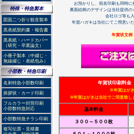
お預かりし、宛名印刷も同時に
特殊・特急製本
裏面絵柄のデザインは当社提供の
会社ロゴ等も
図面二つ折り観音製本
年賀ハガキは当社にてご用意い
黒表紙契約書・報告書
年賀状文例
黒表紙・ハードカバー
（研究・卒業論文）
小冊子製本（中綴じ・
無線綴じ・表紙包み）
小部数・特急印刷
年賀状印刷料金
名刺特急小部数印刷
※年賀はが
挨拶状・カード印刷
※年賀はがきは当社でご用意致し
フルカラー封筒印刷
小部数特急対応
基本料金
小部数特急チラシ印刷
３００～５００枚
複写伝票・見積書
５０１～１０００枚