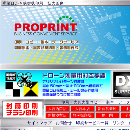
私製はがき挨拶状印刷 拡大画像
印刷・大判大型コピー・製本・デー
大宮西口店
大宮本店
新宿営業所
新橋汐留店
静岡御殿場
福 岡
全
サイトマップ
お問合せ
印刷サービス一覧
リンク