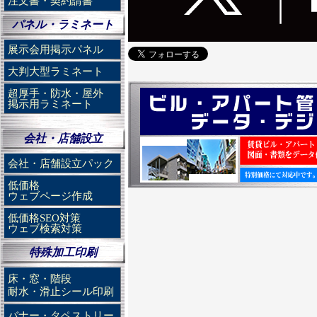
注文書・契約請書
パネル・ラミネート
展示会用掲示パネル
大判大型ラミネート
超厚手・防水・屋外
掲示用ラミネート
会社・店舗設立
会社・店舗設立パック
低価格
ウェブページ作成
低価格SEO対策
ウェブ検索対策
特殊加工印刷
床・窓・階段
耐水・滑止シール印刷
バナー・タペストリー