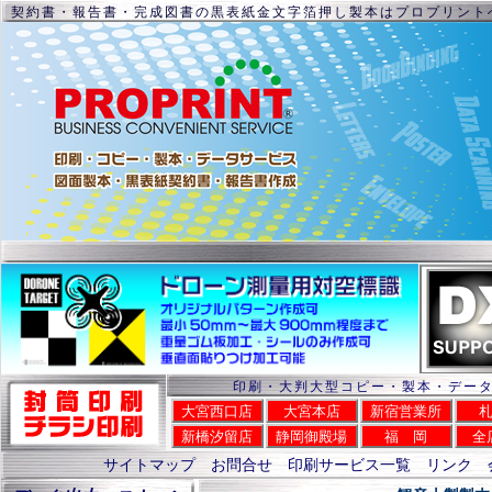
契約書・報告書・完成図書の黒表紙金文字箔押し製本はプロプリント
印刷・大判大型コピー・製本・デー
大宮西口店
大宮本店
新宿営業所
新橋汐留店
静岡御殿場
福 岡
全
サイトマップ
お問合せ
印刷サービス一覧
リンク