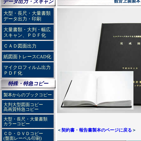
データ出力・スキャン
観音上製製本
大型・長尺・大量書類
データ出力・印刷
大量書類・大判・幅広
スキャン、ＰＤＦ化
ＣＡＤ図面出力
紙図面トレースCAD化
マイクロフィルム出力
ＰＤＦ化
特殊・特急コピー
製本からのブックコピー
大判大型図面コピー
高画質特急コピー
大型・長尺・大量書類
カラーコピー
＜
契約書・報告書製本のページに戻る
＞ 
ＣＤ・ＤＶＤコピー
(盤面レーベル印刷)