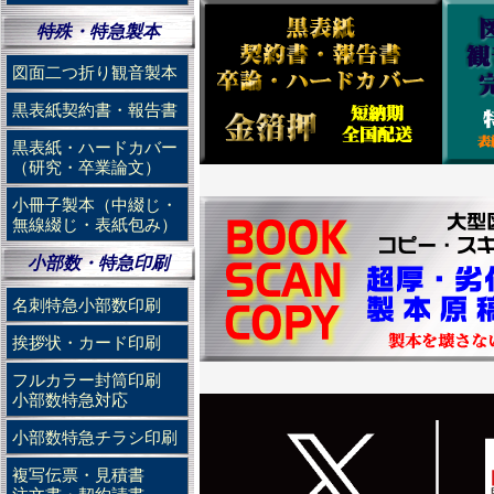
特殊・特急製本
図面二つ折り観音製本
黒表紙契約書・報告書
黒表紙・ハードカバー
（研究・卒業論文）
小冊子製本（中綴じ・
無線綴じ・表紙包み）
小部数・特急印刷
名刺特急小部数印刷
挨拶状・カード印刷
フルカラー封筒印刷
小部数特急対応
小部数特急チラシ印刷
複写伝票・見積書