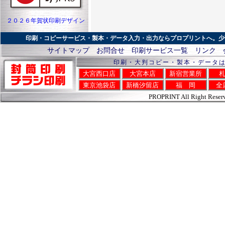
２０２６年賀状印刷デザイン
印刷・コピーサービス・製本・データ入力・出力ならプロプリントへ。少
サイトマップ
お問合せ
印刷サービス一覧
リンク
印刷・大判コピー・製本・データ
大宮西口店
大宮本店
新宿営業所
東京池袋店
新橋汐留店
福 岡
全
PROPRINT All Right Reser