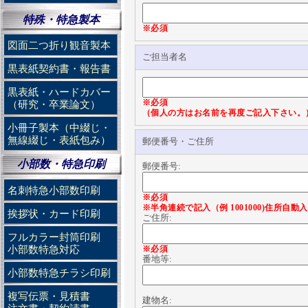
特殊・特急製本
※必須
図面二つ折り観音製本
ご担当者名
黒表紙契約書・報告書
黒表紙・ハードカバー
※必須
（研究・卒業論文）
（個人の方はお名前を再度ご記入下さい。
小冊子製本（中綴じ・
無線綴じ・表紙包み）
郵便番号・ご住所
小部数・特急印刷
郵便番号:
名刺特急小部数印刷
※必須
※半角連続で記入（例 1001000)住所自
挨拶状・カード印刷
ご住所:
フルカラー封筒印刷
小部数特急対応
※必須
番地等:
小部数特急チラシ印刷
複写伝票・見積書
建物名: