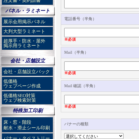
注文書・契約請書
パネル・ラミネート
電話番号（半角）
展示会用掲示パネル
大判大型ラミネート
※必須
超厚手・防水・屋外
掲示用ラミネート
Mail（半角）
会社・店舗設立
会社・店舗設立パック
※必須
低価格
ウェブページ作成
Mail 確認（半角）
低価格SEO対策
ウェブ検索対策
※必須
特殊加工印刷
床・窓・階段
バナーの種類
耐水・滑止シール印刷
バナー・タペストリー