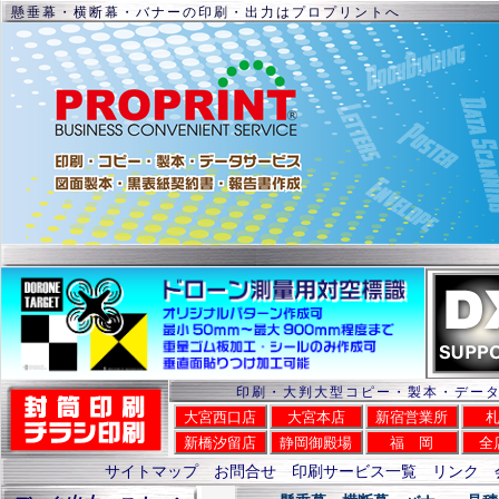
懸垂幕・横断幕・バナーの印刷・出力はプロプリントへ
印刷・大判大型コピー・製本・デー
大宮西口店
大宮本店
新宿営業所
新橋汐留店
静岡御殿場
福 岡
全
サイトマップ
お問合せ
印刷サービス一覧
リンク