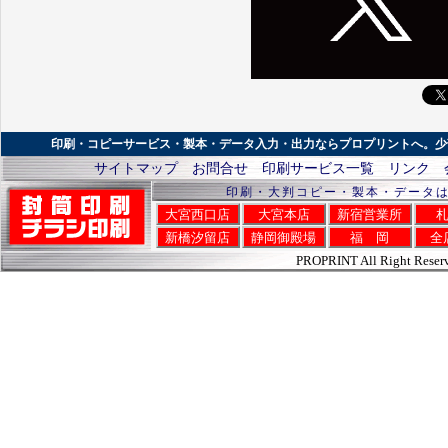
印刷・コピーサービス・製本・データ入力・出力ならプロプリントへ。少
サイトマップ
お問合せ
印刷サービス一覧
リンク
印刷・大判コピー・製本・データ
大宮西口店
大宮本店
新宿営業所
新橋汐留店
静岡御殿場
福 岡
全
PROPRINT All Right Reser