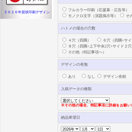
フルカラー印刷（応援幕・広告等）
２０２６年賀状印刷デザイン
モノクロ文字（演題掲示等）
そ
ハトメの場合の穴数
４穴（四隅）
６穴（四隅+サイ
８穴（四隅+上下中央2穴+サイド２穴
その他（特記事項へ）
デザインの有無
あり
なし
デザイン依頼
入稿データの種類
※その他の場合、特記事項に詳細をお願い
納品希望日