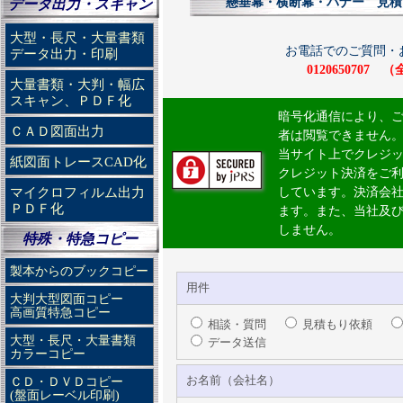
懸垂幕・横断幕・バナー 見積
データ出力・スキャン
大型・長尺・大量書類
お電話でのご質問・
データ出力・印刷
012065070
大量書類・大判・幅広
スキャン、ＰＤＦ化
暗号化通信により、
ＣＡＤ図面出力
者は閲覧できません
当サイト上でクレジ
紙図面トレースCAD化
クレジット決済をご
マイクロフィルム出力
しています。決済会
ＰＤＦ化
ます。また、当社及
しません。
特殊・特急コピー
製本からのブックコピー
用件
大判大型図面コピー
高画質特急コピー
相談・質問
見積もり依頼
大型・長尺・大量書類
データ送信
カラーコピー
お名前（会社名）
ＣＤ・ＤＶＤコピー
(盤面レーベル印刷)