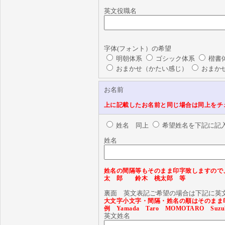
英文役職名
字体(フォント）の希望
明朝体系
ゴシック体系
楷書
おまかせ（かたい感じ）
おまか
お名前
上に記載したお名前と同じ場合は同上をチ
姓名 同上
希望姓名を下記に記
姓名
姓名の間隔等もそのまま印字致しますの
太 郎 鈴木 桃太郎 等
裏面 英文表記ご希望の場合は下記に英
大文字小文字・間隔・姓名の順はそのま
例 Yamada Taro MOMOTARO Suz
英文姓名