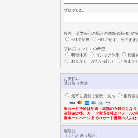
ブログURL
裏面 英文表記の場合の国際認識+81変
+81で変換
+81にせず、そのまま
字体(フォント）の希望
明朝体系
ゴシック体系
楷書
おまかせ（かたい感じ）
おまか
お支払い
受け取り方法
最寄り店舗で受取・支払
銀行振
※カード決済は配送・本部のみ対応となり
金額確定後、カード決済会社よりメールが
当ホームページ上でのカード情報の入力は
配送先
（上記と違う場合）