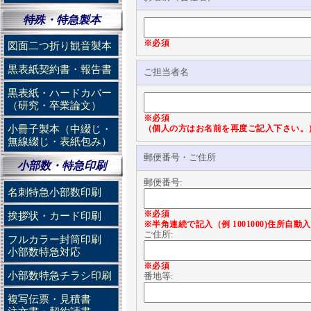
特殊・特急製本
※必須
図面二つ折り観音製本
黒表紙契約書・報告書
ご担当者名
黒表紙・ハードカバー
（研究・卒業論文）
※必須
小冊子製本（中綴じ・
（個人の方はお名前を再度ご記入下さい。
無線綴じ・表紙包み）
郵便番号・ご住所
小部数・特急印刷
郵便番号:
名刺特急小部数印刷
※必須
挨拶状・カード印刷
※半角連続で記入（例 1001000)住所自
ご住所:
フルカラー封筒印刷
小部数特急対応
※必須
小部数特急チラシ印刷
番地等:
複写伝票・見積書