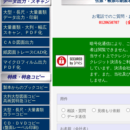
伝票・帳票印刷製本
データ出力・スキャン
大型・長尺・大量書類
お電話でのご質問・
データ出力・印刷
012065070
大量書類・大判・幅広
スキャン、ＰＤＦ化
ＣＡＤ図面出力
暗号化通信により、
者は閲覧できません
紙図面トレースCAD化
当サイト上でクレジ
マイクロフィルム出力
クレジット決済をご
ＰＤＦ化
しています。決済会
ます。また、当社及
特殊・特急コピー
しません。
製本からのブックコピー
大判大型図面コピー
用件
高画質特急コピー
大型・長尺・大量書類
相談・質問
見積もり依頼
カラーコピー
データ送信
ＣＤ・ＤＶＤコピー
(盤面レーベル印刷)
お名前（会社名）