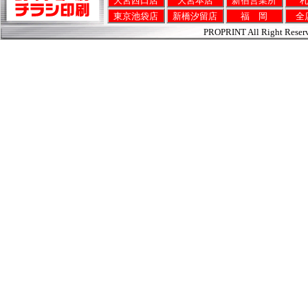
大宮西口店
大宮本店
新宿営業所
東京池袋店
新橋汐留店
福 岡
全
PROPRINT All Right Reser