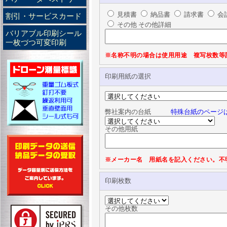
見積書
納品書
請求書
会
割引・サービスカード
その他
その他詳細
バリアブル印刷シール
一枚づつ可変印刷
※名称不明の場合は使用用途 複写枚数等
印刷用紙の選択
弊社案内の台紙
特殊台紙のページ
その他用紙
※メーカー名 用紙名を記入ください。不
印刷枚数
その他枚数