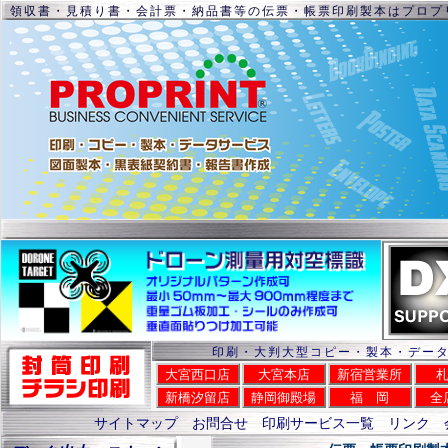
領収書・見積り書・会計票・納品書等の伝票・帳票印刷製本はプロプ
印刷・大判大型コピー・製本・デー
大宮西口店
大宮本店
新宿営業所
新橋汐留店
静岡御殿場
福 岡
全
サイトマップ
お問合せ
印刷サービス一覧
リンク