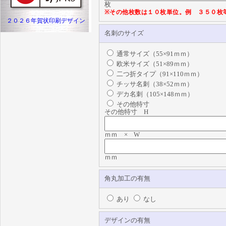
枚
※その他枚数は１０枚単位。例 ３５０枚
２０２６年賀状印刷デザイン
名刺のサイズ
通常サイズ（55×91ｍｍ）
欧米サイズ（51×89ｍｍ）
二つ折タイプ（91×110ｍｍ）
チッサ名刺（38×52ｍｍ）
デカ名刺（105×148ｍｍ）
その他特寸
その他特寸 H
ｍｍ × W
ｍｍ
角丸加工の有無
あり
なし
デザインの有無