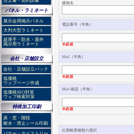
注文書・契約請書
建物名:
パネル・ラミネート
展示会用掲示パネル
電話番号（半角）
大判大型ラミネート
超厚手・防水・屋外
掲示用ラミネート
※必須
Mail（半角）
会社・店舗設立
会社・店舗設立パック
※必須
低価格
ウェブページ作成
Mail 確認（半角）
低価格SEO対策
ウェブ検索対策
特殊加工印刷
※必須
床・窓・階段
耐水・滑止シール印刷
伝票帳票種類の選択
バナー・タペストリー