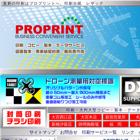
名刺の印刷はプロプリントへ。印刷台紙 レザック
印刷・大判大型コピー・製本・デー
大宮西口店
大宮本店
新宿営業所
新橋汐留店
静岡御殿場
福 岡
全
サイトマップ
お問合せ
印刷サービス一覧
リンク