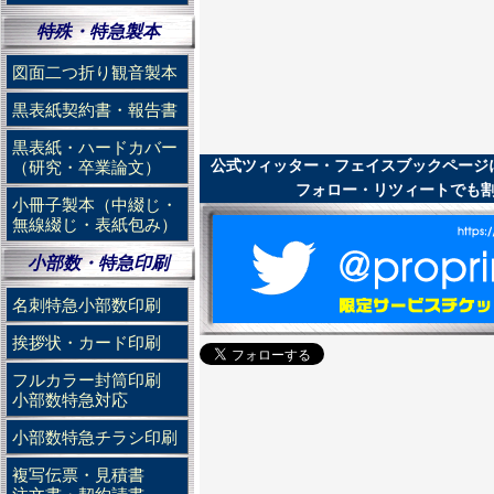
特殊・特急製本
図面二つ折り観音製本
黒表紙契約書・報告書
黒表紙・ハードカバー
公式ツィッター・フェイスブックページ
（研究・卒業論文）
フォロー・リツィートでも
小冊子製本（中綴じ・
無線綴じ・表紙包み）
小部数・特急印刷
名刺特急小部数印刷
挨拶状・カード印刷
フルカラー封筒印刷
小部数特急対応
小部数特急チラシ印刷
複写伝票・見積書