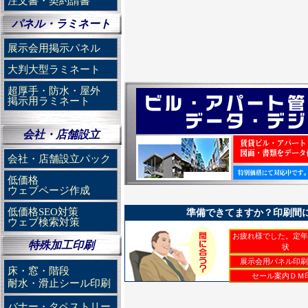
注文書・契約請書
パネル・ラミネート
展示会用掲示パネル
大判大型ラミネート
超厚手・防水・屋外
掲示用ラミネート
会社・店舗設立
会社・店舗設立パック
低価格
ウェブページ作成
低価格SEO対策
準備できてますか？印刷間に
ウェブ検索対策
お疲れ様でした。定年
特殊加工印刷
状
展示会用パネル印刷
床・窓・階段
セール案内ＤＭ
耐水・滑止シール印刷
バナー・タペストリー