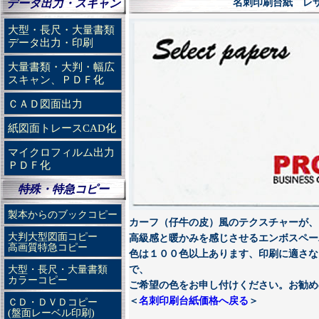
データ出力・スキャン
名刺印刷台紙 レ
大型・長尺・大量書類
データ出力・印刷
大量書類・大判・幅広
スキャン、ＰＤＦ化
ＣＡＤ図面出力
紙図面トレースCAD化
マイクロフィルム出力
ＰＤＦ化
特殊・特急コピー
製本からのブックコピー
カーフ（仔牛の皮）風のテクスチャーが、
大判大型図面コピー
高級感と暖かみを感じさせるエンボスペー
高画質特急コピー
色は１００色以上あります、印刷に適さな
大型・長尺・大量書類
で、
カラーコピー
ご希望の色をお申し付けください。お勧め
＜
名刺印刷台紙価格へ戻る
＞
ＣＤ・ＤＶＤコピー
(盤面レーベル印刷)