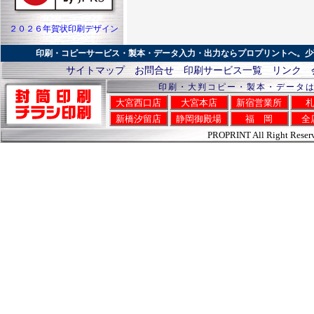
２０２６年賀状印刷デザイン
印刷・コピーサービス・製本・データ入力・出力ならプロプリントへ。少
サイトマップ
お問合せ
印刷サービス一覧
リンク
印刷・大判コピー・製本・データ
大宮西口店
大宮本店
新宿営業所
新橋汐留店
静岡御殿場
福 岡
全
PROPRINT All Right Reser