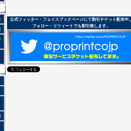
本
公式ツィッター・フェイスブックページにて割引チケット配布中
フォロー・リツィートでも割引致します。
書
ー
・
）
刷