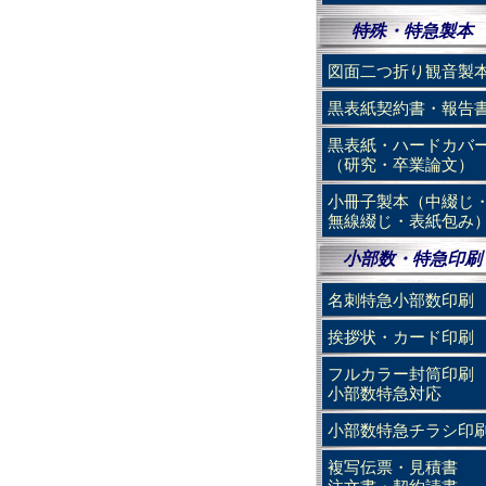
特殊・特急製本
図面二つ折り観音製
黒表紙契約書・報告
黒表紙・ハードカバ
（研究・卒業論文）
小冊子製本（中綴じ
無線綴じ・表紙包み
小部数・特急印刷
名刺特急小部数印刷
挨拶状・カード印刷
フルカラー封筒印刷
小部数特急対応
小部数特急チラシ印
複写伝票・見積書