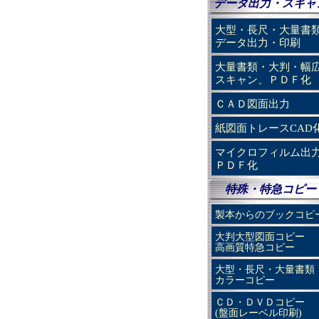
データ出力・スキャ
大型・長尺・大量書
データ出力・印刷
大量書類・大判・幅
スキャン、ＰＤＦ化
ＣＡＤ図面出力
紙図面トレースCAD
マイクロフィルム出
ＰＤＦ化
特殊・特急コピー
製本からのブックコピ
大判大型図面コピー
高画質特急コピー
大型・長尺・大量書類
カラーコピー
ＣＤ・ＤＶＤコピー
(盤面レーベル印刷)