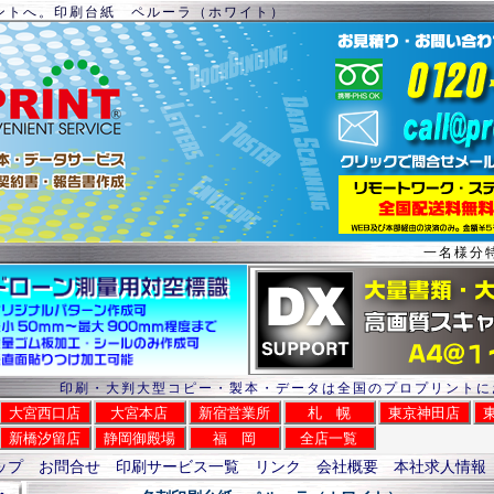
ントへ。印刷台紙 ペルーラ（ホワイト）
一名様分
印刷・大判大型コピー・製本・データは全国のプロプリントに
大宮西口店
大宮本店
新宿営業所
札 幌
東京神田店
新橋汐留店
静岡御殿場
福 岡
全店一覧
ップ
お問合せ
印刷サービス一覧
リンク
会社概要
本社求人情報