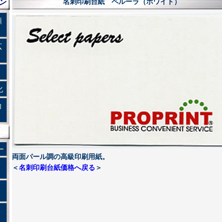
ン
名刺印刷台紙 ペルーラ（ホワイト）
類
広
化
力
ー
両面パール調の高級印刷用紙。
＜
名刺印刷台紙価格へ戻る
＞