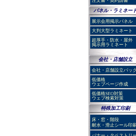
注文書・契約請書
パネル・ラミネー
展示会用掲示パネル
大判大型ラミネート
超厚手・防水・屋外
掲示用ラミネート
会社・店舗設立
会社・店舗設立パッ
低価格
ウェブページ作成
低価格SEO対策
ウェブ検索対策
特殊加工印刷
床・窓・階段
耐水・滑止シール印
バナー・タペストリ