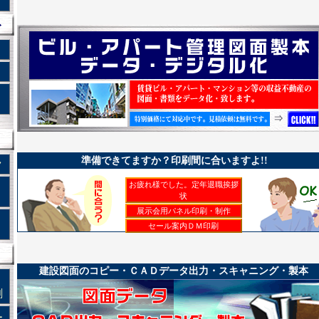
ト
準備できてますか？印刷間に合いますよ!!
ク
お疲れ様でした。定年退職挨拶
状
展示会用パネル印刷・制作
セール案内ＤＭ印刷
建設図面のコピー・ＣＡＤデータ出力・スキャニング・製本
刷
ー