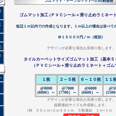
ゴムマット・テーブルマットへの印刷価格
ン
類
ゴムマット加工 (ＰＶＣシール＋滑り止めラミネート
広
短辺１ｍ以内での作成となります。１ｍ以上の場合は並べて
＠１５０００円／ｍ（税別）
化
デザインが必要な場合お見積り致します。
力
タイルカーペットサイズゴムマット加工（基本５０
（ＰＶＣシール＋滑り止めラミネート＋ゴム
ー
１枚
２～５枚
６～１０枚
１１
@8000
@7000
@6000
@5
(8800）～
(7700）～
(6600）～
(55
デザインが必要な場合お見積り致します。
縦横連結サイズも作成致します。
（例 ５０ｃｍ×２ｍ５０ｃｍ ５枚連結 １ｍ×１ｍ