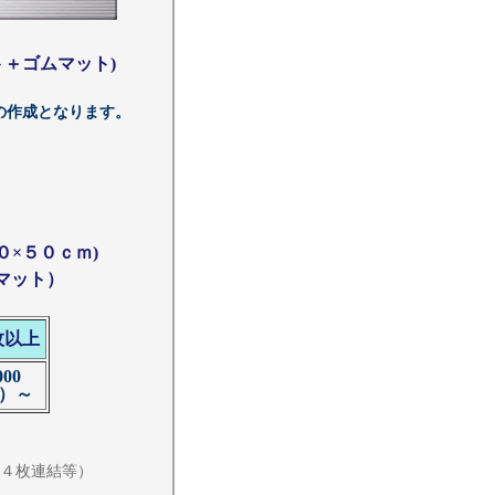
＋ゴムマット)
の作成となります。
×５０ｃｍ)
マット）
枚以上
000
00）～
 ４枚連結等）