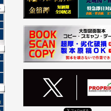
ト
ク
刷
ー