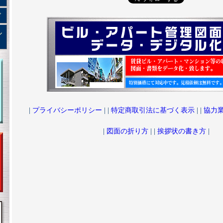
ド
ル
|
プライバシーポリシー
| |
特定商取引法に基づく表示
| |
協力
|
図面の折り方
| |
挨拶状の書き方
|