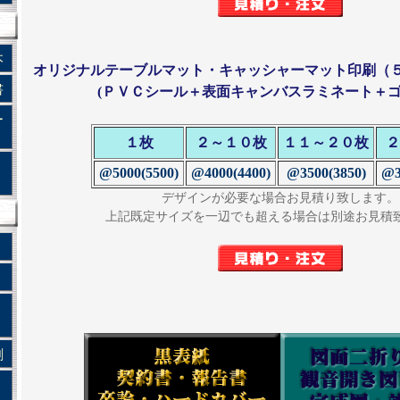
本
オリジナルテーブルマット・キャッシャーマット印刷（５
書
(ＰＶＣシール＋表面キャンバスラミネート＋ゴ
ー
１枚
２～１０枚
１１～２０枚
２
・
@5000(5500)
@4000(4400)
@3500(3850)
@3
）
デザインが必要な場合お見積り致します。
上記既定サイズを一辺でも超える場合は別途お見積
刷