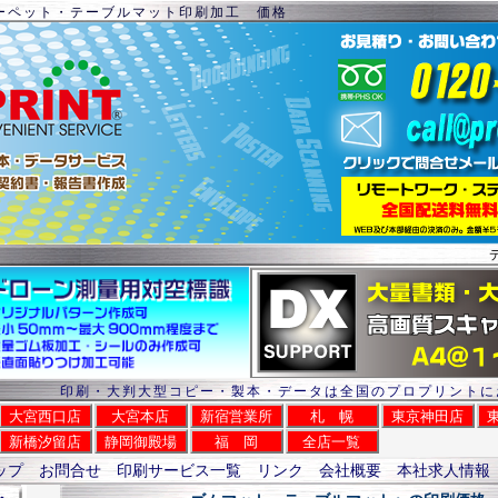
ーペット・テーブルマット印刷加工 価格
印刷・大判大型コピー・製本・データは全国のプロプリントに
大宮西口店
大宮本店
新宿営業所
札 幌
東京神田店
新橋汐留店
静岡御殿場
福 岡
全店一覧
ップ
お問合せ
印刷サービス一覧
リンク
会社概要
本社求人情報