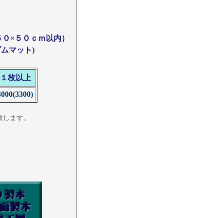
０×５０ｃｍ以内）
ムマット)
１枚以上
000(3300)
致します。