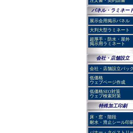
注文書・契約請書
パネル・ラミネー
展示会用掲示パネル
大判大型ラミネート
超厚手・防水・屋外
掲示用ラミネート
会社・店舗設立
会社・店舗設立パッ
低価格
ウェブページ作成
低価格SEO対策
ウェブ検索対策
特殊加工印刷
床・窓・階段
耐水・滑止シール印
バナー・タペストリ