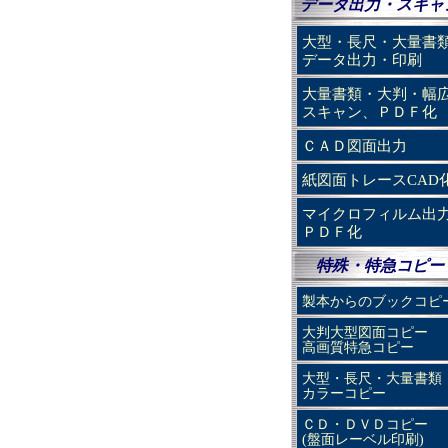
データ出力・スキャ
大型・長尺・大量書
データ出力・印刷
大量書類・大判・幅
スキャン、ＰＤＦ化
ＣＡＤ図面出力
紙図面トレースCAD
マイクロフィルム出
ＰＤＦ化
特殊・特急コピー
製本からのブックコピ
大判大型図面コピー
高画質特急コピー
大型・長尺・大量書類
カラーコピー
ＣＤ・ＤＶＤコピー
(盤面レーベル印刷)