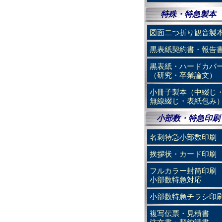
特殊・特急製本
図面二つ折り観音製
黒表紙契約書・報告
黒表紙・ハードカバ
（研究・卒業論文）
小冊子製本（中綴じ
無線綴じ・表紙包み
小部数・特急印刷
名刺特急小部数印刷
挨拶状・カード印刷
フルカラー封筒印刷
小部数特急対応
小部数特急チラシ印
複写伝票・見積書