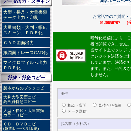
集客ホームペー
データ出力・スキャン
大型・長尺・大量書類
お電話でのご質問・
データ出力・印刷
012065070
大量書類・大判・幅広
スキャン、ＰＤＦ化
暗号化通信により、
ＣＡＤ図面出力
者は閲覧できません
当サイト上でクレジ
紙図面トレースCAD化
クレジット決済をご
マイクロフィルム出力
しています。決済会
ＰＤＦ化
ます。また、当社及
しません。
特殊・特急コピー
製本からのブックコピー
用件
大判大型図面コピー
高画質特急コピー
相談・質問
見積もり依頼
大型・長尺・大量書類
データ送信
カラーコピー
お名前（会社名）
ＣＤ・ＤＶＤコピー
(盤面レーベル印刷)