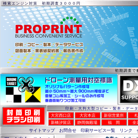
検索エンジン対策 初期調査３０００円
初期調査で
印刷・大判大型コピー・製本・デー
大宮西口店
大宮本店
新宿営業所
新橋汐留店
静岡御殿場
福 岡
全
サイトマップ
お問合せ
印刷サービス一覧
リンク