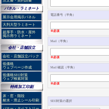
注文書・契約請書
パネル・ラミネート
電話番号（半角）
展示会用掲示パネル
大判大型ラミネート
※必須
超厚手・防水・屋外
掲示用ラミネート
Mail（半角）
会社・店舗設立
会社・店舗設立パック
※必須
低価格
ウェブページ作成
Mail 確認（半角）
低価格SEO対策
ウェブ検索対策
※必須
特殊加工印刷
床・窓・階段
耐水・滑止シール印刷
SEO対策の選択
バナー・タペストリー