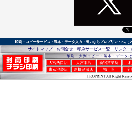
印刷・コピーサービス・製本・データ入力・出力ならプロプリントへ。少
サイトマップ
お問合せ
印刷サービス一覧
リンク
印刷・大判コピー・製本・データ
大宮西口店
大宮本店
新宿営業所
東京池袋店
新橋汐留店
福 岡
全
PROPRINT All Right Reser