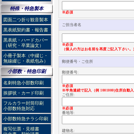
特殊・特急製本
※必須
図面二つ折り観音製本
ご担当者名
黒表紙契約書・報告書
黒表紙・ハードカバー
※必須
（研究・卒業論文）
（個人の方はお名前を再度ご記入下さい。
小冊子製本（中綴じ・
無線綴じ・表紙包み）
郵便番号・ご住所
小部数・特急印刷
郵便番号:
名刺特急小部数印刷
※必須
※半角連続で記入（例 1001000)住所自
挨拶状・カード印刷
ご住所:
フルカラー封筒印刷
小部数特急対応
※必須
番地等:
小部数特急チラシ印刷
複写伝票・見積書
建物名: