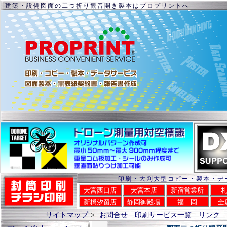
建築・設備図面の二つ折り観音開き製本はプロプリントへ
印刷・大判大型コピー・製本・デ
大宮西口店
大宮本店
新宿営業所
新橋汐留店
静岡御殿場
福 岡
全
サイトマップ
>
お問合せ
印刷サービス一覧
リンク