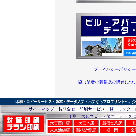
|
プライバシーポリシー
|
協力業者の募集及び購買につ
印刷・コピーサービス・製本・データ入力・出力ならプロプリントへ。少
サイトマップ
お問合せ
印刷サービス一覧
リンク
印刷・大判コピー・製本・データ
大宮西口店
大宮本店
新宿営業所
東京池袋店
新橋汐留店
福 岡
全