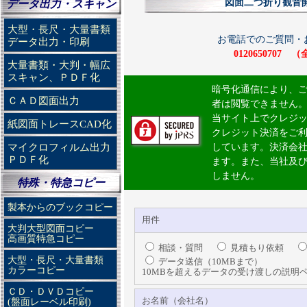
図面二つ折り観音
データ出力・スキャン
大型・長尺・大量書類
お電話でのご質問・
データ出力・印刷
012065070
大量書類・大判・幅広
スキャン、ＰＤＦ化
暗号化通信により、
ＣＡＤ図面出力
者は閲覧できません
当サイト上でクレジ
紙図面トレースCAD化
クレジット決済をご
マイクロフィルム出力
しています。決済会
ＰＤＦ化
ます。また、当社及
しません。
特殊・特急コピー
製本からのブックコピー
用件
大判大型図面コピー
高画質特急コピー
相談・質問
見積もり依頼
大型・長尺・大量書類
データ送信（10MBまで）
カラーコピー
10MBを超えるデータの受け渡しの説
ＣＤ・ＤＶＤコピー
お名前（会社名）
(盤面レーベル印刷)