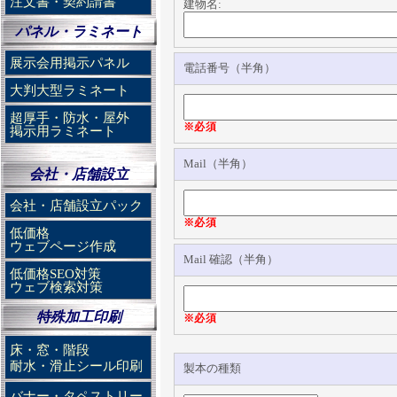
注文書・契約請書
建物名:
パネル・ラミネート
展示会用掲示パネル
電話番号（半角）
大判大型ラミネート
超厚手・防水・屋外
※必須
掲示用ラミネート
Mail（半角）
会社・店舗設立
会社・店舗設立パック
※必須
低価格
ウェブページ作成
Mail 確認（半角）
低価格SEO対策
ウェブ検索対策
特殊加工印刷
※必須
床・窓・階段
耐水・滑止シール印刷
製本の種類
バナー・タペストリー