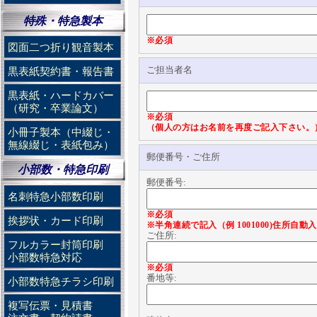
特殊・特急製本
※必須
図面二つ折り観音製本
ご担当者名
黒表紙契約書・報告書
黒表紙・ハードカバー
（研究・卒業論文）
※必須
（個人の方はお名前を再度ご記入下さい。
小冊子製本（中綴じ・
無線綴じ・表紙包み）
郵便番号・ご住所
小部数・特急印刷
郵便番号:
名刺特急小部数印刷
※必須
挨拶状・カード印刷
※半角連続で記入（例 1001000)住所自
ご住所:
フルカラー封筒印刷
小部数特急対応
※必須
番地等:
小部数特急チラシ印刷
複写伝票・見積書