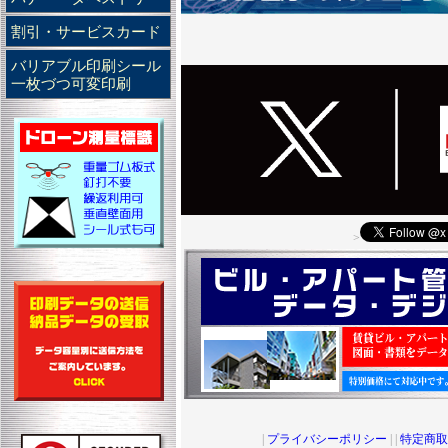
お気軽にお問合せ下さい。TEL0120-65-07
トさんは綺麗に仕上げてくれた。
【2021年12月28日】年末年始の休業につい
割引・サービスカード
【令和7年12月20日】東京都 建築関係
令和3年12月29日から令和4年1月4日ま
保管していた大量の図面のデータ化を依
令和4年1月5日午前９時より営業開始致
バリアブル印刷シール
索しやすくなった上、社内がすっきりし
休業中もお電話でのお問い合わせはして
一枚づつ可変印刷
【令和7年12月11日】埼玉県 行政
お気軽にお問合せ下さい。TEL0120-65-07
300部の少部数のチラシの印刷を発注。
【2021年10月20日】令和４年寅年 年賀状
【令和7年12月2日】埼玉県 飲食業
令和４年寅年年賀状印刷の受付を開始致
大判の広告ポスターの印刷を依頼。綺麗
価格を改定し、全国送料無料となりました。
【令和7年11月19日】東京都 広告関係
まで20％の早期予約割引をしています。
イベント用にメッシュターポリンの10ｍ
法人様向けには宛名印刷とのセット価格
を依頼。メッシュターポリンは初めての
も価格改定致しました。
りだった。
お気軽にお問合せ下さい。TEL0120-65-07
【令和7年11月12日】千葉県 設計事務所
>
【2021年8月17日】通常営業のお知らせ
古い図面を解体し、データ化を依頼。そ
２０２１年８月１７日（火）より通常通り
くれて、助かりました。
軽にお問合せ下さい。TEL0120-65-0707
【令和7年11月5日】東京都 建築関係
【2021年8月13日】夏期休暇のお知らせ
監理しているマンションの図面のデータ
２０２１年８月１３日（金）～８月１６
上げてくれて満足している。
せていただきます。 緊急依頼案件・予約
【令和7年10月27日】東京都 建築関係
ますのでお気軽にお問合せ下さい。TEL0120-
製本されているA1の図面をスキャンし、
【2021年1月6日】新年のご挨拶
た製本とデータは送ってもらい便利だっ
明けましておめでとうございます。本年
【令和7年10月16日】埼玉県 教育関係
ます。店舗は1月6日より通常に営業致し
学校で使うオリジナルの封筒の作成、印
お問合せやご注文は、お問合せフォーム
が出来上がり満足。
|
プライバシーポリシー
| |
特定商取
イヤル）をご利用下さい。 TEL 0120-65-
【令和7年10月9日】埼玉県 建設関係