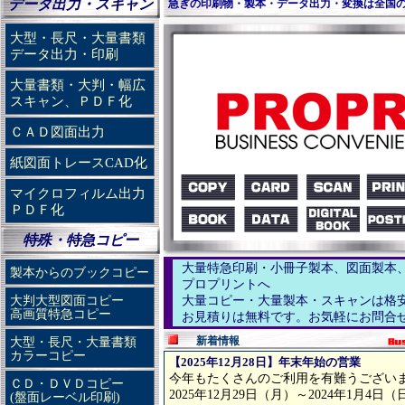
データ出力・スキャン
急ぎの印刷物・製本・データ出力・変換は全国
大型・長尺・大量書類
データ出力・印刷
大量書類・大判・幅広
スキャン、ＰＤＦ化
ＣＡＤ図面出力
紙図面トレースCAD化
マイクロフィルム出力
ＰＤＦ化
特殊・特急コピー
大量特急印刷・小冊子製本、図面製本
製本からのブックコピー
プロプリントへ
大判大型図面コピー
大量コピー・大量製本・スキャンは格
高画質特急コピー
お見積りは無料です。お気軽にお問合
新着情報
大型・長尺・大量書類
カラーコピー
【2025年12月28日】年末年始の営業
今年もたくさんのご利用を有難うござい
ＣＤ・ＤＶＤコピー
2025年12月29日（月）～2024年1月
(盤面レーベル印刷)