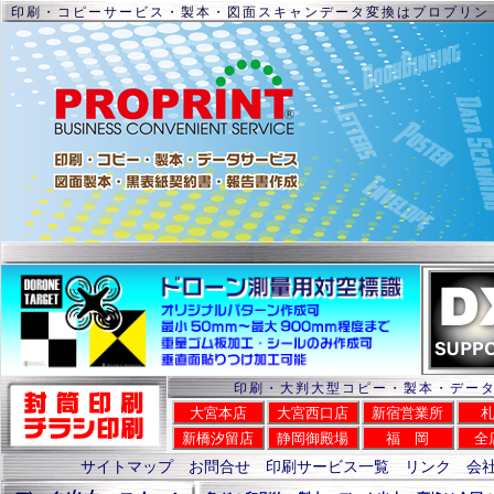
印刷・コピーサービス・製本・図面スキャンデータ変換はプロプリン
印刷・大判大型コピー・製本・デー
大宮本店
大宮西口店
新宿営業所
新橋汐留店
静岡御殿場
福 岡
全
サイトマップ
お問合せ
印刷サービス一覧
リンク
会