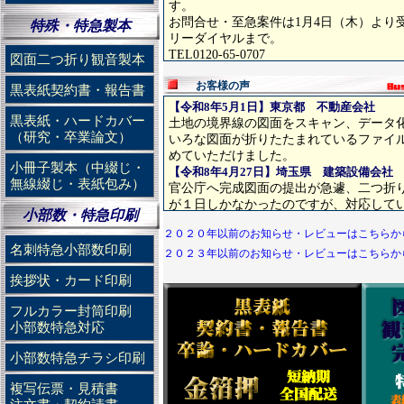
す。
お問合せ・至急案件は1月4日（木）より
特殊・特急製本
リーダイヤルまで。
TEL0120-65-0707
図面二つ折り観音製本
【2025年11月15日】大宮本店移転いたしま
お客様の声
大宮本店は下記住所に移転いたしました
黒表紙契約書・報告書
さいたま市大宮区吉敷町1-27-1 第二開
【令和8年5月1日】東京都 不動産会社
グーグルマップ
https://maps.app.goo.
黒表紙・ハードカバー
土地の境界線の図面をスキャン、データ化
電話番号 メールアドレス等に変更はあ
（研究・卒業論文）
いろな図面が折りたたまれているファイル
TEL0120-65-0707
めていただけました。
小冊子製本（中綴じ・
【2025年10月15日】年賀状印刷の受付開始
【令和8年4月27日】埼玉県 建築設備会社
無線綴じ・表紙包み）
2026 午年 年賀状印刷の受付を開始致
官公庁へ完成図面の提出が急遽、二つ折
法人用大量印刷は宛名印刷セットで低価
が１日しかなかったのですが、対応して
小部数・特急印刷
早期割引サービスもございますので、お
【令和8年4月15日】埼玉県 住宅建築メー
最終受付は12/26まで可能です。 TEL0120-6
２０２０年以前のお知らせ・レビューはこちらか
背幅が３㎝を超える製本を100冊強頼み
名刺特急小部数印刷
【2024年10月15日】年賀状印刷の受付開始
作してもらいました
２０２３年以前のお知らせ・レビューはこちらか
2025 巳年 年賀状印刷の受付を開始致
【令和8年4月8日】東京都 建築事務所
挨拶状・カード印刷
法人用大量印刷は宛名印刷セットで低価
A3の図面製本を８冊依頼しました。冊数
早期割引サービスもございますので、お
らいました
フルカラー封筒印刷
最終受付は12/25まで可能です。 TEL0120-6
【令和8年3月27日】埼玉県 デザイン事務
小部数特急対応
【2023年12月29日】年末年始の営業
A１のカラースキャンを依頼する。なかな
今年もたくさんのご利用を有難うござい
が無い中で、貴重な存在です。
小部数特急チラシ印刷
2023年12月30日（土）～2024年1月
【令和8年3月19日】山梨県 建築事務所
す。
A2の図面のスキャンを依頼。かなり厚く
複写伝票・見積書
お問合せ・至急案件は1月4日（木）より
ったが、かなり早く対応してもらいまし