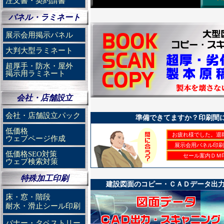
注文書・契約請書
リーダイヤルまで。
【令和8年3月9日】埼玉県 町内会役員
TEL0120-65-0707
町内会の年間決算の報告書を500部依頼
パネル・ラミネート
【2023年10月20日】年賀状印刷予約開始 龍
中、調整していただき感謝しています。
年賀状印刷の受付を開始致しました。法
【令和8年3月5日】千葉県 建築工務店
展示会用掲示パネル
トで低価格にて提供致します。
少部数の図面の製本を依頼。翌日には届
早期割引サービスもございますので、お
大判大型ラミネート
【令和8年2月23日】東京都 広告宣伝
最終受付は12/29まで可能です。
建物の建築案内表示板のラミネートを20
超厚手・防水・屋外
TEL0120-65-0707
ていただき助かりました。
掲示用ラミネート
【2022年12月28日】年末年始休業のお知ら
【令和8年2月18日】東京都 建築関係
本年もご利用有難うございました。新年
社内研修用のA1の資料10枚の印刷を依
2022年12月29日（木）から2023年1
迅速に対応してくれた。
会社・店舗設立
2023年1月5日9：00より営業開始致し
【令和8年2月10日】埼玉県 マンション管
す。
会合用の小冊子を300冊ほど依頼したが
会社・店舗設立パック
準備できてますか？印刷間に
TEL0120-65-0707
をしてくれた。
【2022年10月20日】2023卯年年賀状印刷
低価格
【令和8年2月3日】茨城県 設計事務所
お疲れ様でした。退
ウェブページ作成
令和５年卯年年賀状印刷の受付を開始致
A3図面の２つ折観音製本を２冊発注。翌
展示会用パネル印刷
大量印刷の宛名印刷セットは割引対応し
ド感のある対応には驚きました。
低価格SEO対策
セール案内ＤＭ
早期割引対応も致しておりますのでお早
【令和8年1月30日】埼玉県 建築関係
ウェブ検索対策
ります。
急遽名刺が足りなくなり、印刷の発注を
お気軽にお問合せ下さい。TEL0120-65-07
くれた。迅速な対応に感謝。
特殊加工印刷
【2022年8月10日】夏期の休業について
建設図面のコピー・ＣＡＤデータ出
【令和8年1月20日】埼玉県 医療関係
令和4年8月11日（木）から令和4年8月1
資料で使う急ぎのPDFデータの印刷があ
床・窓・階段
ます。
印刷をしてくれた。大変助かった
耐水・滑止シール印刷
令和4年8月17日午前９時より営業開始致
【令和8年1月7日】埼玉県 建築関係
休業中もお電話・メールでのお問い合わ
A1の観音製本を依頼。今まで断られるこ
バナー・タペストリー