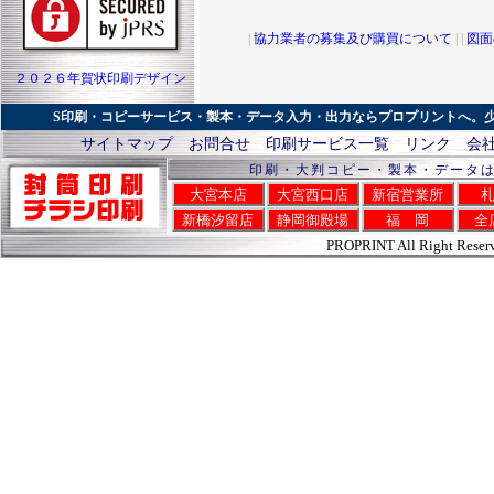
【2020年12月22日】年末年始休業のお知ら
急な依頼で図面の2つ折り製本が10冊必
令和２年１２月３０日（水）～令和３年
内に製本を仕上げてくれた。
|
協力業者の募集及び購買について
| |
図面
ます。
【令和7年9月29日】東京都 建設関係
年始の電話対応は本部のみ４日（月）よ
短納期での図面のデータ出力が必要にな
２０２６年賀状印刷デザイン
にてお問合せ下さい。 TEL 0120-65-070
納期内に仕上げて配送して頂き助かりま
【2020年11月1日】年賀状印刷受付開始し
S印刷・コピーサービス・製本・データ入力・出力ならプロプリントへ。
【令和7年9月20日】東京都 個人
令和3年丑年年賀状の印刷受付を開始い
結婚式で使う座席表や招待状の印刷を依
サイトマップ
お問合せ
印刷サービス一覧
リンク
会
刷宛名セットも受付開始。 お気軽にお問合せ下
れましたが、１日で仕上げてくれて感謝
印刷・大判コピー・製本・データ
0707
【令和7年9月3日】長野県 建築関係
【2020年8月17日】通常営業のお知らせ
大宮本店
大宮西口店
新宿営業所
A1図面の二つ折り製本をお願いしました。
２０２０年８月１７日（月）より通常通り
いましたが、綺麗に仕上がり満足です。
新橋汐留店
静岡御殿場
福 岡
全
軽にお問合せ下さい。TEL0120-65-0707
【令和7年8月9日】埼玉県 健康食品販売
PROPRINT All Right Reser
【2020年8月12日】夏期休暇のお知らせ
シール・ラベル印刷を大量にお願いしま
２０２０年８月１３日（木）～８月１６
難うございました。また、お願いします
せていただきます。 緊急依頼案件・予約
【令和7年7月15日】東京都 建物管理会社
ますのでお気軽にお問合せ下さい。TEL0120-
厚く大きい図面の製本のデータ化をお願
【2020年7月1日】リモートワーク応援 
言われましたが、プロプリントさんは対
コロナ感染症対策で自宅等でリモート対
【令和7年6月4日】東京都 コンサルタント
ます。 プロプリントでは受け渡しサーバ
説明会で使用する、横断幕や大判の掲示
け渡しが可能です。店舗にご来店いただ
【令和7年5月24日】さいたま市 建築会社
ャニングデータの受け渡しがスムーズに行
官公庁への提出用の報告書を５０冊お願
送・決済まですべてWeb上で完結できる
対応して頂き助かりました。
す。現在配送料無料サービスを実施中で
【令和7年4月11日】東京都 設計事務所
イヤルにて対応いたしております。お気
図面の製本を依頼しました。リピートの
0120-65-0707